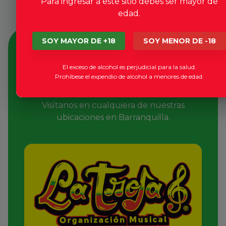
Para ingresar a este sitio debes ser mayor de
edad.
SOY MAYOR DE +18
SOY MENOR DE -18
Nuestros puntos de
El exceso de alcohol es perjudicial para la salud.
sabrosura pura
Prohíbese el expendio de alcohol a menores de edad.
Visítanos en cualquiera de nuestras
ubicaciones en Barranquilla.