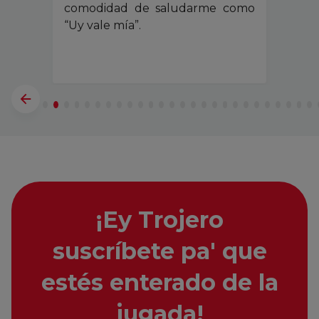
comodidad de saludarme como
“Uy vale mía”.
¡Ey Trojero
suscríbete pa' que
estés enterado de la
jugada!